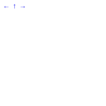
←
↑
→