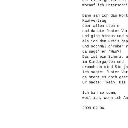
der richtige Vertrag'.
Worauf ich unterschri
Dann sah ich das Wort

Kaufvertrag

über allem steh'n

und dachte 'unter Vor
und ging hinaus und a
als ich den Preis gep
und nochmal d'rüber r
da sagt' er 'Was?!

Das ist ein Scherz, w
im Kindergarten und

erwachsen sind Sie ja
Ich sagte: 'Unter Vor
da steht es doch gesc
Er sagte: 'Nein. Das 
Ich bin so dumm, 

weil ich, wenn ich An
2009-02-04