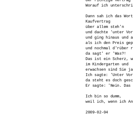
der richtige Vertrag'.
Worauf ich unterschri
Dann sah ich das Wort

Kaufvertrag

über allem steh'n

und dachte 'unter Vor
und ging hinaus und a
als ich den Preis gep
und nochmal d'rüber r
da sagt' er 'Was?!

Das ist ein Scherz, w
im Kindergarten und

erwachsen sind Sie ja
Ich sagte: 'Unter Vor
da steht es doch gesc
Er sagte: 'Nein. Das 
Ich bin so dumm, 

weil ich, wenn ich An
2009-02-04