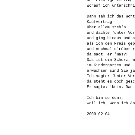
der richtige Vertrag'.
Worauf ich unterschri
Dann sah ich das Wort

Kaufvertrag

über allem steh'n

und dachte 'unter Vor
und ging hinaus und a
als ich den Preis gep
und nochmal d'rüber r
da sagt' er 'Was?!

Das ist ein Scherz, w
im Kindergarten und

erwachsen sind Sie ja
Ich sagte: 'Unter Vor
da steht es doch gesc
Er sagte: 'Nein. Das 
Ich bin so dumm, 

weil ich, wenn ich An
2009-02-04