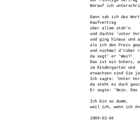
der richtige Vertrag'.
Worauf ich unterschri
Dann sah ich das Wort

Kaufvertrag

über allem steh'n

und dachte 'unter Vor
und ging hinaus und a
als ich den Preis gep
und nochmal d'rüber r
da sagt' er 'Was?!

Das ist ein Scherz, w
im Kindergarten und

erwachsen sind Sie ja
Ich sagte: 'Unter Vor
da steht es doch gesc
Er sagte: 'Nein. Das 
Ich bin so dumm, 

weil ich, wenn ich An
2009-02-04