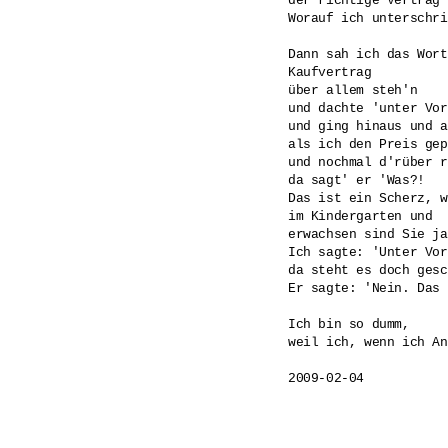
der richtige Vertrag'.
Worauf ich unterschri
Dann sah ich das Wort

Kaufvertrag

über allem steh'n

und dachte 'unter Vor
und ging hinaus und a
als ich den Preis gep
und nochmal d'rüber r
da sagt' er 'Was?!

Das ist ein Scherz, w
im Kindergarten und

erwachsen sind Sie ja
Ich sagte: 'Unter Vor
da steht es doch gesc
Er sagte: 'Nein. Das 
Ich bin so dumm, 

weil ich, wenn ich An
2009-02-04