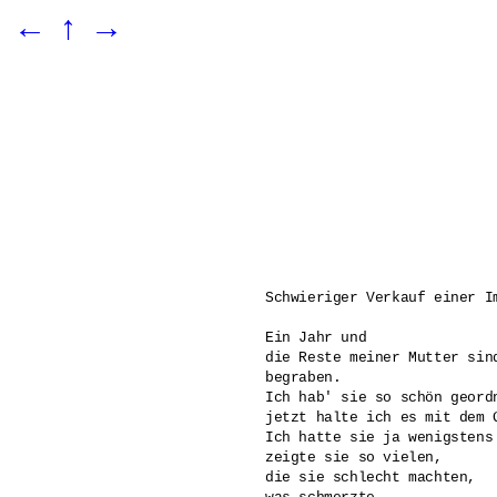
←
↑
→
Schwieriger Verkauf einer Im
Ein Jahr und

die Reste meiner Mutter sind
begraben.

Ich hab' sie so schön geordn
jetzt halte ich es mit dem 
Ich hatte sie ja wenigstens 
zeigte sie so vielen,

die sie schlecht machten, 
