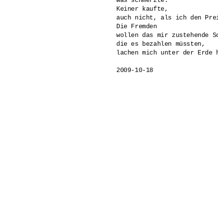
was schmerzte.

Keiner kaufte,

auch nicht, als ich den Prei
Die Fremden 

wollen das mir zustehende S
die es bezahlen müssten,

lachen mich unter der Erde h