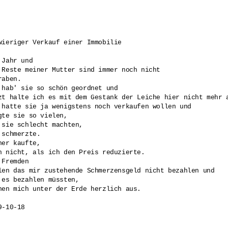
wieriger Verkauf einer Immobilie

 Jahr und

 Reste meiner Mutter sind immer noch nicht

raben.

 hab' sie so schön geordnet und

zt halte ich es mit dem Gestank der Leiche hier nicht mehr a
 hatte sie ja wenigstens noch verkaufen wollen und 

gte sie so vielen,

 sie schlecht machten, 

 schmerzte.

ner kaufte,

h nicht, als ich den Preis reduzierte.

 Fremden 

len das mir zustehende Schmerzensgeld nicht bezahlen und

 es bezahlen müssten,

hen mich unter der Erde herzlich aus.
