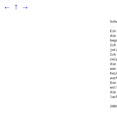
←
↑
→
Sch
Ein
die
beg
Ich
jet
Ich
zei
die
was
Kei
auc
Die
wol
die
lac