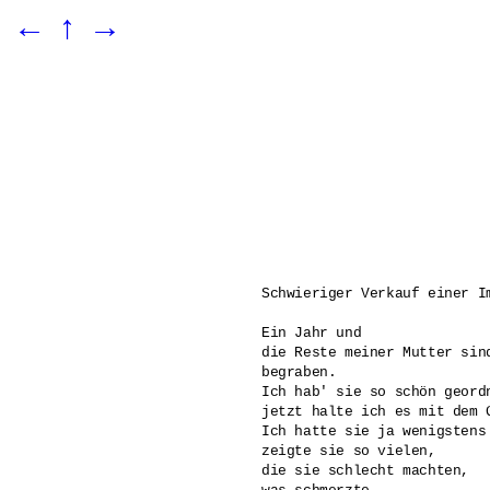
←
↑
→
Schwieriger Verkauf einer Im
Ein Jahr und

die Reste meiner Mutter sind
begraben.

Ich hab' sie so schön geordn
jetzt halte ich es mit dem 
Ich hatte sie ja wenigstens 
zeigte sie so vielen,

die sie schlecht machten, 
