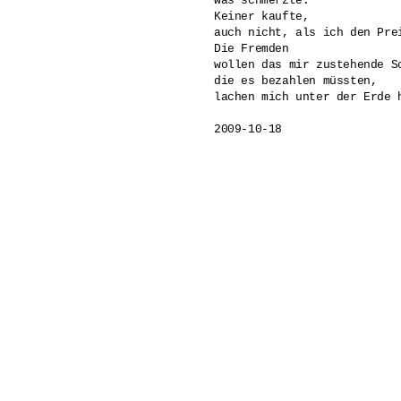
was schmerzte.

Keiner kaufte,

auch nicht, als ich den Prei
Die Fremden 

wollen das mir zustehende S
die es bezahlen müssten,

lachen mich unter der Erde h