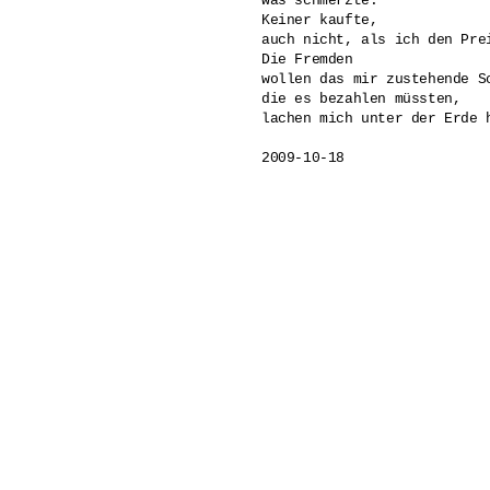
was schmerzte.

Keiner kaufte,

auch nicht, als ich den Prei
Die Fremden 

wollen das mir zustehende S
die es bezahlen müssten,

lachen mich unter der Erde h