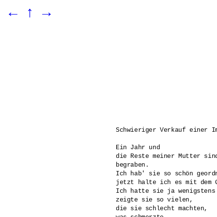
←
↑
→
Schwieriger Verkauf einer Im
Ein Jahr und

die Reste meiner Mutter sind
begraben.

Ich hab' sie so schön geordn
jetzt halte ich es mit dem 
Ich hatte sie ja wenigstens 
zeigte sie so vielen,

die sie schlecht machten, 
