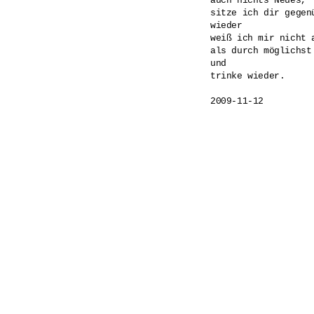
auch nichts Neues,

sitze ich dir gegenü
wieder

weiß ich mir nicht a
als durch möglichst
und

trinke wieder.
