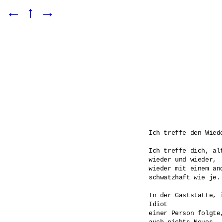
←
↑
→
Ich treffe den Wiede
Ich treffe dich, alt
wieder und wieder,

wieder mit einem and
schwatzhaft wie je.

In der Gaststätte, i
Idiot

einer Person folgte