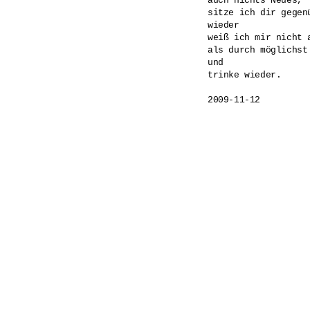
auch nichts Neues,

sitze ich dir gegenü
wieder

weiß ich mir nicht a
als durch möglichst
und

trinke wieder.
