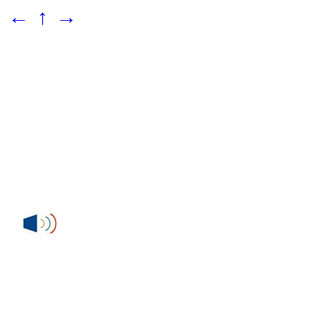
←
↑
→