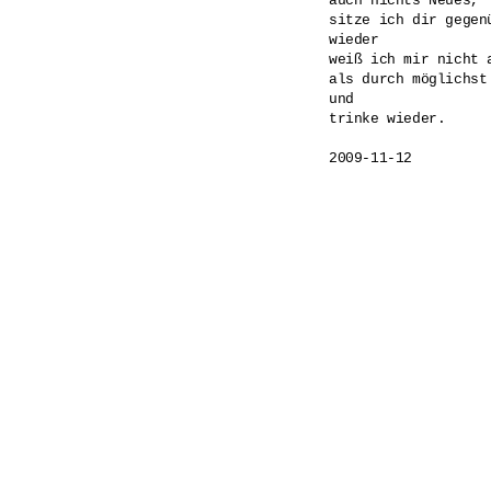
auch nichts Neues,

sitze ich dir gegenü
wieder

weiß ich mir nicht a
als durch möglichst
und

trinke wieder.
