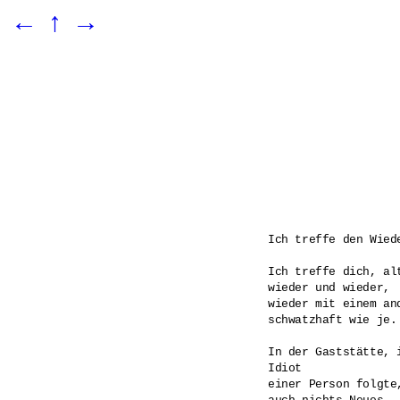
←
↑
→
Ich treffe den Wiede
Ich treffe dich, alt
wieder und wieder,

wieder mit einem and
schwatzhaft wie je.

In der Gaststätte, i
Idiot

einer Person folgte