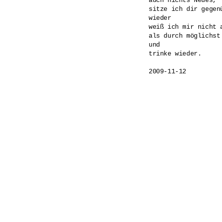
auch nichts Neues,

sitze ich dir gegenü
wieder

weiß ich mir nicht a
als durch möglichst
und

trinke wieder.
