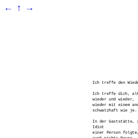
←
↑
→
Ich treffe den Wiede
Ich treffe dich, alt
wieder und wieder,

wieder mit einem and
schwatzhaft wie je.

In der Gaststätte, i
Idiot

einer Person folgte