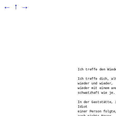
←
↑
→
Ich treffe den Wiede
Ich treffe dich, alt
wieder und wieder,

wieder mit einem and
schwatzhaft wie je.

In der Gaststätte, i
Idiot

einer Person folgte