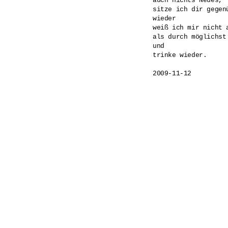
auch nichts Neues,

sitze ich dir gegenü
wieder

weiß ich mir nicht a
als durch möglichst
und

trinke wieder.
