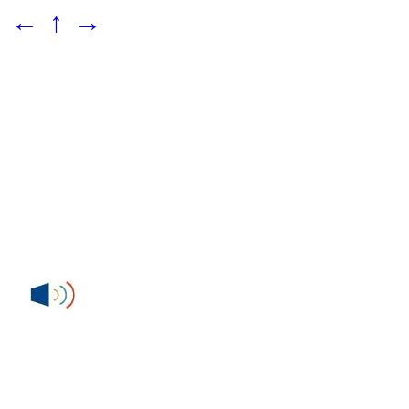
←
↑
→