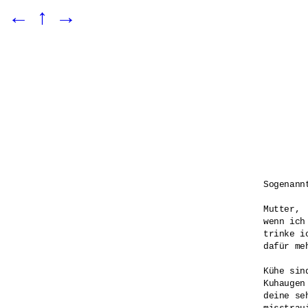
←
↑
→
Sogenann
Mutter,

wenn ich
trinke i
dafür meh
Kühe sin
Kuhaugen
deine se