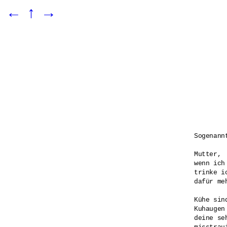
←
↑
→
Sogenann
Mutter,

wenn ich
trinke i
dafür meh
Kühe sin
Kuhaugen
deine se