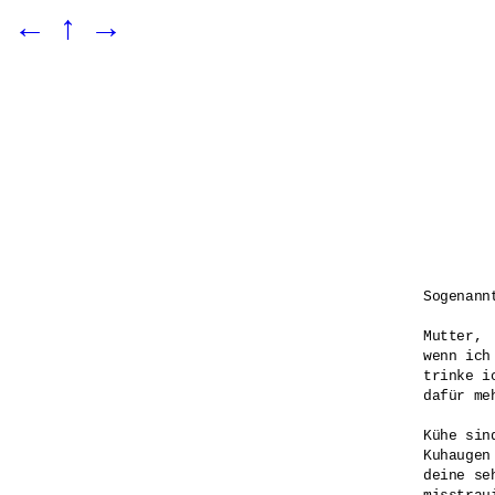
←
↑
→
Sogenann
Mutter,

wenn ich
trinke i
dafür meh
Kühe sin
Kuhaugen
deine se