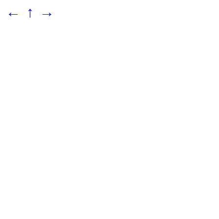
←
↑
→