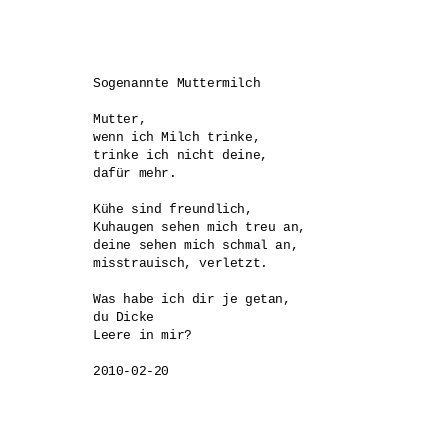
Sogenannte Muttermilch

Mutter,

wenn ich Milch trinke,

trinke ich nicht deine,

dafür mehr.

Kühe sind freundlich,

Kuhaugen sehen mich treu an,

deine sehen mich schmal an,

misstrauisch, verletzt.

Was habe ich dir je getan, 

du Dicke

Leere in mir?

2010-02-20
