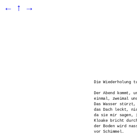
←
↑
→
Die Wiederholung tu
Der Abend kommt, un
einmal, zweimal und
Das Wasser stürzt, 
das Dach leckt, ni
da sie mir sagen, i
Kloake bricht durch
der Boden wird nas
vor Schimmel.
