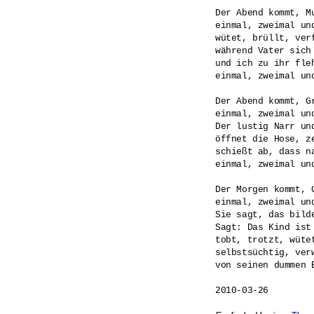
Der Abend kommt, Mu
einmal, zweimal und
wütet, brüllt, verf
während Vater sich
und ich zu ihr fleh
einmal, zweimal und
Der Abend kommt, Gr
einmal, zweimal und
Der lustig Narr und
öffnet die Hose, ze
schießt ab, dass na
einmal, zweimal und
Der Morgen kommt, G
einmal, zweimal und
Sie sagt, das bilde
Sagt: Das Kind ist
tobt, trotzt, wütet
selbstsüchtig, verw
von seinen dummen E
2010-03-26
