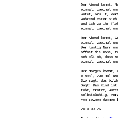
Der Abend kommt, Mu
einmal, zweimal und
wütet, brüllt, verf
während Vater sich
und ich zu ihr fleh
einmal, zweimal und
Der Abend kommt, Gr
einmal, zweimal und
Der lustig Narr und
öffnet die Hose, ze
schießt ab, dass na
einmal, zweimal und
Der Morgen kommt, G
einmal, zweimal und
Sie sagt, das bilde
Sagt: Das Kind ist
tobt, trotzt, wütet
selbstsüchtig, verw
von seinen dummen E
2010-03-26
