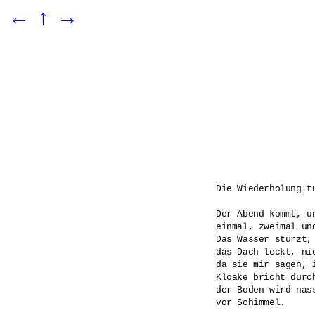
←
↑
→
Die Wiederholung tu
Der Abend kommt, un
einmal, zweimal und
Das Wasser stürzt, 
das Dach leckt, ni
da sie mir sagen, i
Kloake bricht durch
der Boden wird nas
vor Schimmel.
