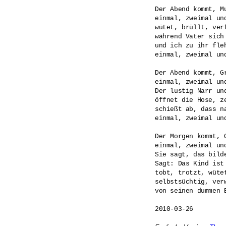
Der Abend kommt, Mu
einmal, zweimal und
wütet, brüllt, verf
während Vater sich
und ich zu ihr fleh
einmal, zweimal und
Der Abend kommt, Gr
einmal, zweimal und
Der lustig Narr und
öffnet die Hose, ze
schießt ab, dass na
einmal, zweimal und
Der Morgen kommt, G
einmal, zweimal und
Sie sagt, das bilde
Sagt: Das Kind ist
tobt, trotzt, wütet
selbstsüchtig, verw
von seinen dummen E
2010-03-26
