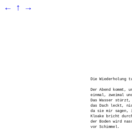
←
↑
→
Die Wiederholung tu
Der Abend kommt, un
einmal, zweimal und
Das Wasser stürzt, 
das Dach leckt, ni
da sie mir sagen, i
Kloake bricht durch
der Boden wird nas
vor Schimmel.
