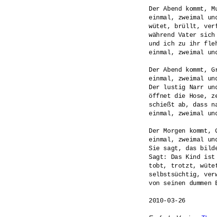
Der Abend kommt, Mu
einmal, zweimal und
wütet, brüllt, verf
während Vater sich
und ich zu ihr fleh
einmal, zweimal und
Der Abend kommt, Gr
einmal, zweimal und
Der lustig Narr und
öffnet die Hose, ze
schießt ab, dass na
einmal, zweimal und
Der Morgen kommt, G
einmal, zweimal und
Sie sagt, das bilde
Sagt: Das Kind ist
tobt, trotzt, wütet
selbstsüchtig, verw
von seinen dummen E
2010-03-26
