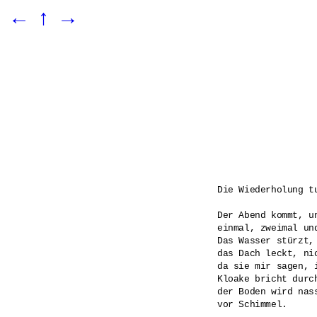
←
↑
→
Die Wiederholung tu
Der Abend kommt, un
einmal, zweimal und
Das Wasser stürzt, 
das Dach leckt, ni
da sie mir sagen, i
Kloake bricht durch
der Boden wird nas
vor Schimmel.
