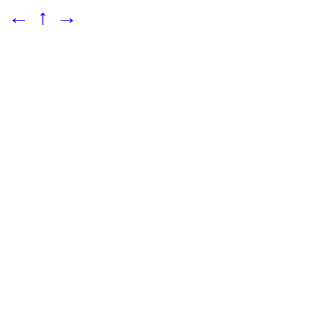
←
↑
→