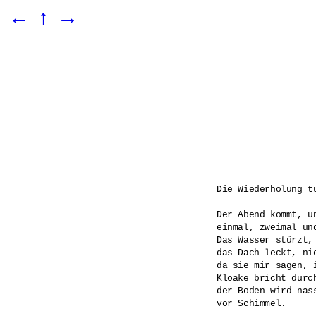
←
↑
→
Die Wiederholung tu
Der Abend kommt, un
einmal, zweimal und
Das Wasser stürzt, 
das Dach leckt, ni
da sie mir sagen, i
Kloake bricht durch
der Boden wird nas
vor Schimmel.
