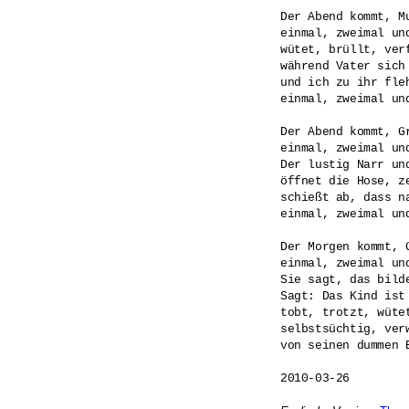
Der Abend kommt, Mu
einmal, zweimal und
wütet, brüllt, verf
während Vater sich
und ich zu ihr fleh
einmal, zweimal und
Der Abend kommt, Gr
einmal, zweimal und
Der lustig Narr und
öffnet die Hose, ze
schießt ab, dass na
einmal, zweimal und
Der Morgen kommt, G
einmal, zweimal und
Sie sagt, das bilde
Sagt: Das Kind ist
tobt, trotzt, wütet
selbstsüchtig, verw
von seinen dummen E
2010-03-26
