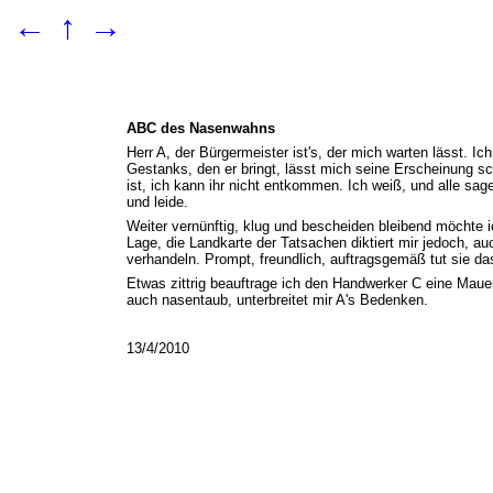
←
↑
→
ABC des Nasenwahns
Herr A, der Bürgermeister ist's, der mich warten lässt. Ic
Gestanks, den er bringt, lässt mich seine Erscheinung sc
ist, ich kann ihr nicht entkommen. Ich weiß, und alle sag
und leide.
Weiter vernünftig, klug und bescheiden bleibend möchte i
Lage, die Landkarte der Tatsachen diktiert mir jedoch, a
verhandeln. Prompt, freundlich, auftragsgemäß tut sie das 
Etwas zittrig beauftrage ich den Handwerker C eine Mauer
auch nasentaub, unterbreitet mir A's Bedenken.
13/4/2010