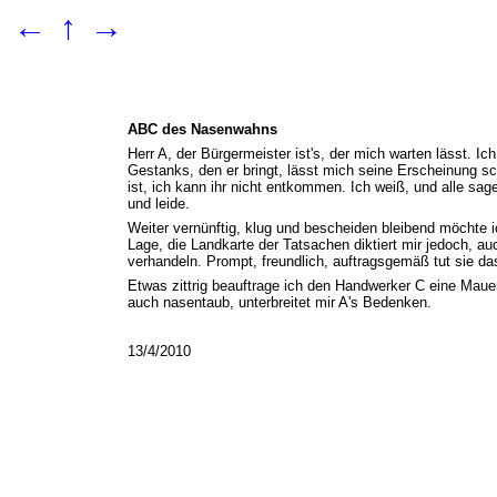
←
↑
→
ABC des Nasenwahns
Herr A, der Bürgermeister ist's, der mich warten lässt. Ic
Gestanks, den er bringt, lässt mich seine Erscheinung sc
ist, ich kann ihr nicht entkommen. Ich weiß, und alle sag
und leide.
Weiter vernünftig, klug und bescheiden bleibend möchte i
Lage, die Landkarte der Tatsachen diktiert mir jedoch, a
verhandeln. Prompt, freundlich, auftragsgemäß tut sie das 
Etwas zittrig beauftrage ich den Handwerker C eine Mauer
auch nasentaub, unterbreitet mir A's Bedenken.
13/4/2010