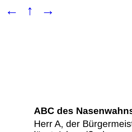
←
↑
→
ABC des Nasenwahn
Herr A, der Bürgermeist