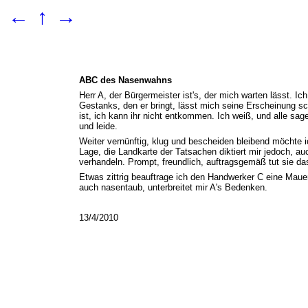
←
↑
→
ABC des Nasenwahns
Herr A, der Bürgermeister ist's, der mich warten lässt. Ic
Gestanks, den er bringt, lässt mich seine Erscheinung sc
ist, ich kann ihr nicht entkommen. Ich weiß, und alle sag
und leide.
Weiter vernünftig, klug und bescheiden bleibend möchte i
Lage, die Landkarte der Tatsachen diktiert mir jedoch, a
verhandeln. Prompt, freundlich, auftragsgemäß tut sie das 
Etwas zittrig beauftrage ich den Handwerker C eine Mauer
auch nasentaub, unterbreitet mir A's Bedenken.
13/4/2010