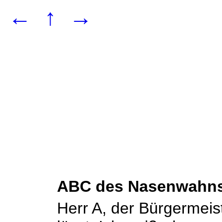
←
↑
→
ABC des Nasenwahn
Herr A, der Bürgermeist