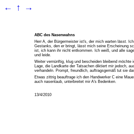
←
↑
→
ABC des Nasenwahns
Herr A, der Bürgermeister ist's, der mich warten lässt. Ic
Gestanks, den er bringt, lässt mich seine Erscheinung sc
ist, ich kann ihr nicht entkommen. Ich weiß, und alle sag
und leide.
Weiter vernünftig, klug und bescheiden bleibend möchte i
Lage, die Landkarte der Tatsachen diktiert mir jedoch, a
verhandeln. Prompt, freundlich, auftragsgemäß tut sie das 
Etwas zittrig beauftrage ich den Handwerker C eine Mauer
auch nasentaub, unterbreitet mir A's Bedenken.
13/4/2010