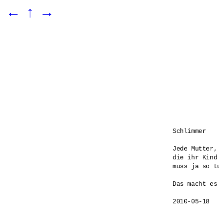
←
↑
→
Schlimmer

Jede Mutter, 
die ihr Kind 
muss ja so tu
Das macht es
2010-05-18
