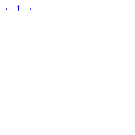
←
↑
→