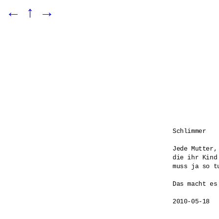
←
↑
→
Schlimmer

Jede Mutter, 
die ihr Kind 
muss ja so tu
Das macht es
2010-05-18
