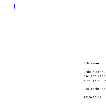
←
↑
→
Schlimmer

Jede Mutter, 
die ihr Kind 
muss ja so tu
Das macht es
2010-05-18
