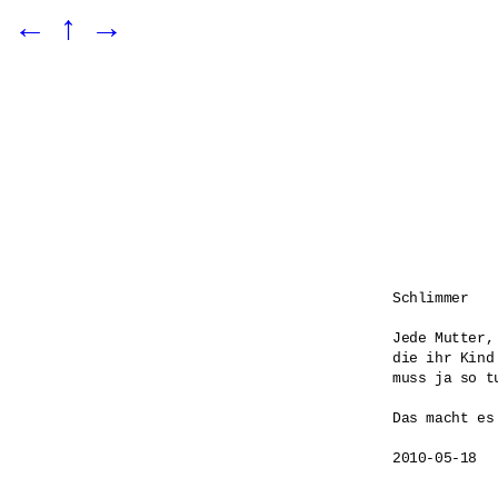
←
↑
→
Schlimmer

Jede Mutter, 
die ihr Kind 
muss ja so tu
Das macht es
2010-05-18
