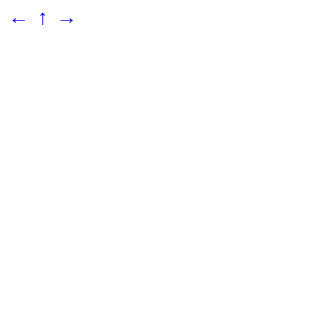
←
↑
→