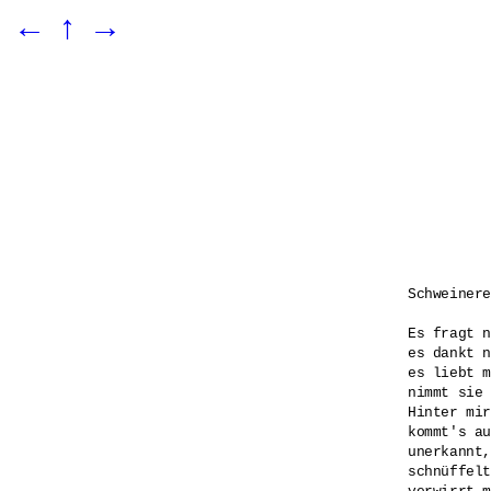
←
↑
→
Schweinere
Es fragt n
es dankt n
es liebt m
nimmt sie 
Hinter mir
kommt's au
unerkannt,
schnüffelt