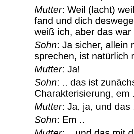
Mutter
: Weil (lacht) we
fand und dich deswege
weiß ich, aber das war 
Sohn
: Ja sicher, allei
sprechen, ist natürlich n
Mutter
: Ja!
Sohn
: .. das ist zunäch
Charakterisierung, em .
Mutter
: Ja, ja, und das 
Sohn
: Em ..
Mutter
: .. und das mit 