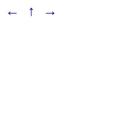
←
↑
→