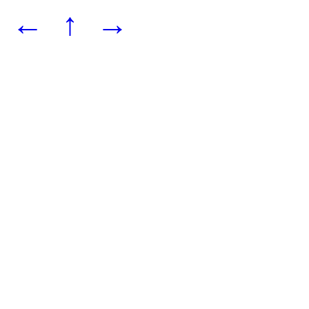
←
↑
→