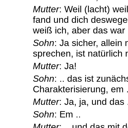
Mutter
: Weil (lacht) we
fand und dich deswege
weiß ich, aber das war 
Sohn
: Ja sicher, allei
sprechen, ist natürlich n
Mutter
: Ja!
Sohn
: .. das ist zunäch
Charakterisierung, em .
Mutter
: Ja, ja, und das 
Sohn
: Em ..
Mutter
: .. und das mit 