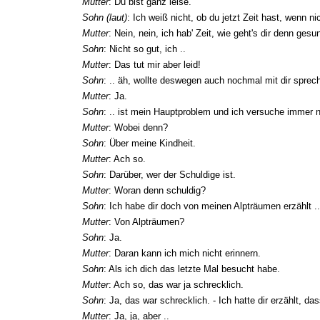
Mutter
: Du bist ganz leise.
Sohn (laut)
: Ich weiß nicht, ob du jetzt Zeit hast, wenn 
Mutter
: Nein, nein, ich hab' Zeit, wie geht's dir denn gesu
Sohn
: Nicht so gut, ich ..
Mutter
: Das tut mir aber leid!
Sohn
: .. äh, wollte deswegen auch nochmal mit dir sprech
Mutter
: Ja.
Sohn
: .. ist mein Hauptproblem und ich versuche immer n
Mutter
: Wobei denn?
Sohn
: Über meine Kindheit.
Mutter
: Ach so.
Sohn
: Darüber, wer der Schuldige ist.
Mutter
: Woran denn schuldig?
Sohn
: Ich habe dir doch von meinen Alpträumen erzählt ..
Mutter
: Von Alpträumen?
Sohn
: Ja.
Mutter
: Daran kann ich mich nicht erinnern.
Sohn
: Als ich dich das letzte Mal besucht habe.
Mutter
: Ach so, das war ja schrecklich.
Sohn
: Ja, das war schrecklich. - Ich hatte dir erzählt, 
Mutter
: Ja, ja, aber ..