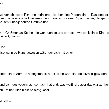
et.
ei verschiedene Personen erinnere, die aber eine Person sind. - Das eine ist 
 auch eine wirkliche Erinnerung, und zwar an so einen Spaßmacher, der gern 
hr, sehr unangenehme Gefühle und ..
war in Großmamas Küche, sie war auch da und er redete wie ein kleines Kind, si
erlegt, warum ..
und ..
also wenn es Paps gewesen wäre, der dich mit einer ..
einer hohen Stimme nachgemacht hätte, dann wäre das scherzhaft gewesen!
d und dich deswegen nachgemacht hat und, was weiß ich, aber das war auf kein
, ist natürlich nicht bösartig, aber ..
ng, em ..