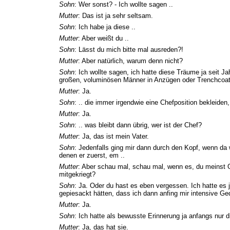
Sohn
: Wer sonst? - Ich wollte sagen ..
Mutter
: Das ist ja sehr seltsam.
Sohn
: Ich habe ja diese ..
Mutter
: Aber weißt du ..
Sohn
: Lässt du mich bitte mal ausreden?!
Mutter
: Aber natürlich, warum denn nicht?
Sohn
: Ich wollte sagen, ich hatte diese Träume ja seit 
großen, voluminösen Männer in Anzügen oder Trenchcoat
Mutter
: Ja.
Sohn
: .. die immer irgendwie eine Chefposition bekleiden, 
Mutter
: Ja.
Sohn
: .. was bleibt dann übrig, wer ist der Chef?
Mutter
: Ja, das ist mein Vater.
Sohn
: Jedenfalls ging mir dann durch den Kopf, wenn da 
denen er zuerst, em ..
Mutter
: Aber schau mal, schau mal, wenn es, du meinst 
mitgekriegt?
Sohn
: Ja. Oder du hast es eben vergessen. Ich hatte es
gepiesackt hätten, dass ich dann anfing mir intensive 
Mutter
: Ja.
Sohn
: Ich hatte als bewusste Erinnerung ja anfangs nur d
Mutter
: Ja, das hat sie.