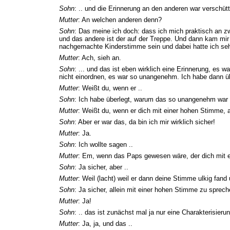
Sohn
: .. und die Erinnerung an den anderen war verschütt
Mutter
: An welchen anderen denn?
Sohn
: Das meine ich doch: dass ich mich praktisch an zw
und das andere ist der auf der Treppe. Und dann kam mir
nachgemachte Kinderstimme sein und dabei hatte ich se
Mutter
: Ach, sieh an.
Sohn
: ... und das ist eben wirklich eine Erinnerung, es 
nicht einordnen, es war so unangenehm. Ich habe dann üb
Mutter
: Weißt du, wenn er ..
Sohn
: Ich habe überlegt, warum das so unangenehm war 
Mutter
: Weißt du, wenn er dich mit einer hohen Stimme, 
Sohn
: Aber er war das, da bin ich mir wirklich sicher!
Mutter
: Ja.
Sohn
: Ich wollte sagen ..
Mutter
: Em, wenn das Paps gewesen wäre, der dich mit 
Sohn
: Ja sicher, aber ..
Mutter
: Weil (lacht) weil er dann deine Stimme ulkig fan
Sohn
: Ja sicher, allein mit einer hohen Stimme zu sprechen
Mutter
: Ja!
Sohn
: .. das ist zunächst mal ja nur eine Charakterisieru
Mutter
: Ja, ja, und das ..