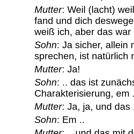
Mutter
: Weil (lacht) we
fand und dich deswege
weiß ich, aber das war 
Sohn
: Ja sicher, allei
sprechen, ist natürlich n
Mutter
: Ja!
Sohn
: .. das ist zunäch
Charakterisierung, em .
Mutter
: Ja, ja, und das 
Sohn
: Em ..
Mutter
: .. und das mit 