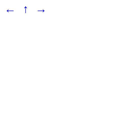
←
↑
→