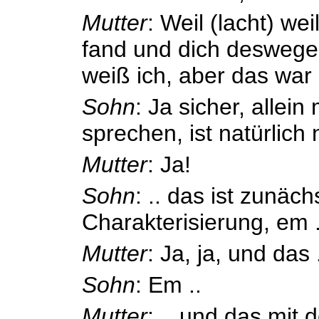
Mutter
: Weil (lacht) we
fand und dich deswege
weiß ich, aber das war 
Sohn
: Ja sicher, allei
sprechen, ist natürlich n
Mutter
: Ja!
Sohn
: .. das ist zunäch
Charakterisierung, em .
Mutter
: Ja, ja, und das 
Sohn
: Em ..
Mutter
: .. und das mit 