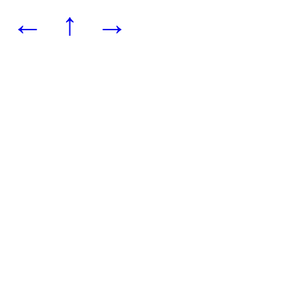
←
↑
→