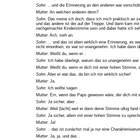
Sohn
: .. und die Erinnerung an den anderen war verschütt
Mutter
: An welchen anderen denn?
Sohn
: Das meine ich doch: dass ich mich praktisch an zw
und das andere ist der auf der Treppe. Und dann kam mir
nachgemachte Kinderstimme sein und dabei hatte ich se
Mutter
: Ach, sieh an.
Sohn
: ... und das ist eben wirklich eine Erinnerung, es 
nicht einordnen, es war so unangenehm. Ich habe dann üb
Mutter
: Weißt du, wenn er ..
Sohn
: Ich habe überlegt, warum das so unangenehm war 
Mutter
: Weißt du, wenn er dich mit einer hohen Stimme, 
Sohn
: Aber er war das, da bin ich mir wirklich sicher!
Mutter
: Ja.
Sohn
: Ich wollte sagen ..
Mutter
: Em, wenn das Paps gewesen wäre, der dich mit 
Sohn
: Ja sicher, aber ..
Mutter
: Weil (lacht) weil er dann deine Stimme ulkig fan
Sohn
: Ja sicher, allein mit einer hohen Stimme zu sprechen
Mutter
: Ja!
Sohn
: .. das ist zunächst mal ja nur eine Charakterisieru
Mutter
: Ja, ja, und das ..