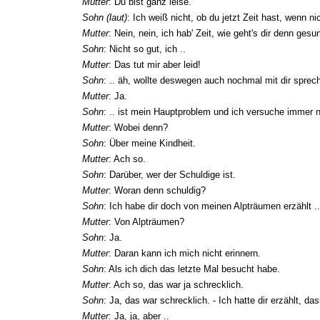
Mutter
: Du bist ganz leise.
Sohn (laut)
: Ich weiß nicht, ob du jetzt Zeit hast, wenn 
Mutter
: Nein, nein, ich hab' Zeit, wie geht's dir denn gesu
Sohn
: Nicht so gut, ich ..
Mutter
: Das tut mir aber leid!
Sohn
: .. äh, wollte deswegen auch nochmal mit dir sprech
Mutter
: Ja.
Sohn
: .. ist mein Hauptproblem und ich versuche immer n
Mutter
: Wobei denn?
Sohn
: Über meine Kindheit.
Mutter
: Ach so.
Sohn
: Darüber, wer der Schuldige ist.
Mutter
: Woran denn schuldig?
Sohn
: Ich habe dir doch von meinen Alpträumen erzählt ..
Mutter
: Von Alpträumen?
Sohn
: Ja.
Mutter
: Daran kann ich mich nicht erinnern.
Sohn
: Als ich dich das letzte Mal besucht habe.
Mutter
: Ach so, das war ja schrecklich.
Sohn
: Ja, das war schrecklich. - Ich hatte dir erzählt, 
Mutter
: Ja, ja, aber ..