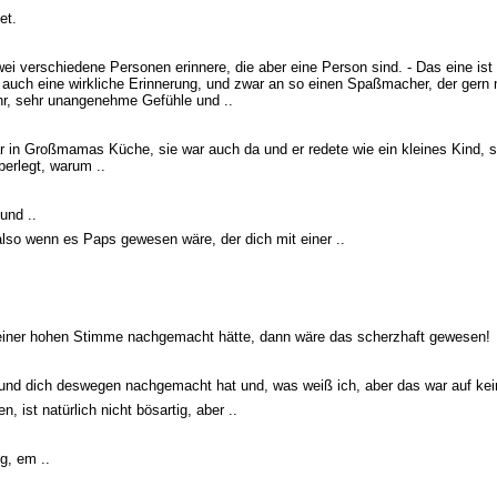
et.
ei verschiedene Personen erinnere, die aber eine Person sind. - Das eine ist 
 auch eine wirkliche Erinnerung, und zwar an so einen Spaßmacher, der gern 
hr, sehr unangenehme Gefühle und ..
war in Großmamas Küche, sie war auch da und er redete wie ein kleines Kind, si
erlegt, warum ..
und ..
also wenn es Paps gewesen wäre, der dich mit einer ..
einer hohen Stimme nachgemacht hätte, dann wäre das scherzhaft gewesen!
d und dich deswegen nachgemacht hat und, was weiß ich, aber das war auf kein
, ist natürlich nicht bösartig, aber ..
ng, em ..