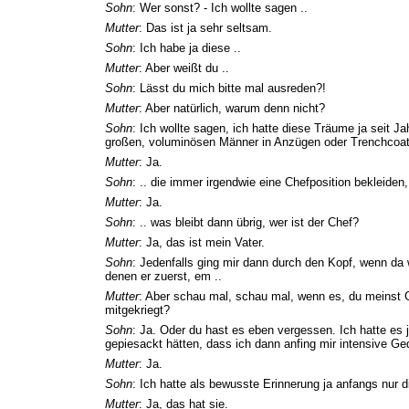
Sohn
: Wer sonst? - Ich wollte sagen ..
Mutter
: Das ist ja sehr seltsam.
Sohn
: Ich habe ja diese ..
Mutter
: Aber weißt du ..
Sohn
: Lässt du mich bitte mal ausreden?!
Mutter
: Aber natürlich, warum denn nicht?
Sohn
: Ich wollte sagen, ich hatte diese Träume ja seit 
großen, voluminösen Männer in Anzügen oder Trenchcoat
Mutter
: Ja.
Sohn
: .. die immer irgendwie eine Chefposition bekleiden, 
Mutter
: Ja.
Sohn
: .. was bleibt dann übrig, wer ist der Chef?
Mutter
: Ja, das ist mein Vater.
Sohn
: Jedenfalls ging mir dann durch den Kopf, wenn da 
denen er zuerst, em ..
Mutter
: Aber schau mal, schau mal, wenn es, du meinst 
mitgekriegt?
Sohn
: Ja. Oder du hast es eben vergessen. Ich hatte es
gepiesackt hätten, dass ich dann anfing mir intensive 
Mutter
: Ja.
Sohn
: Ich hatte als bewusste Erinnerung ja anfangs nur d
Mutter
: Ja, das hat sie.