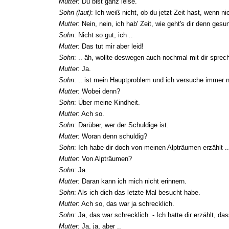
Mutter
: Du bist ganz leise.
Sohn (laut)
: Ich weiß nicht, ob du jetzt Zeit hast, wenn 
Mutter
: Nein, nein, ich hab' Zeit, wie geht's dir denn gesu
Sohn
: Nicht so gut, ich ..
Mutter
: Das tut mir aber leid!
Sohn
: .. äh, wollte deswegen auch nochmal mit dir sprech
Mutter
: Ja.
Sohn
: .. ist mein Hauptproblem und ich versuche immer n
Mutter
: Wobei denn?
Sohn
: Über meine Kindheit.
Mutter
: Ach so.
Sohn
: Darüber, wer der Schuldige ist.
Mutter
: Woran denn schuldig?
Sohn
: Ich habe dir doch von meinen Alpträumen erzählt ..
Mutter
: Von Alpträumen?
Sohn
: Ja.
Mutter
: Daran kann ich mich nicht erinnern.
Sohn
: Als ich dich das letzte Mal besucht habe.
Mutter
: Ach so, das war ja schrecklich.
Sohn
: Ja, das war schrecklich. - Ich hatte dir erzählt, 
Mutter
: Ja, ja, aber ..