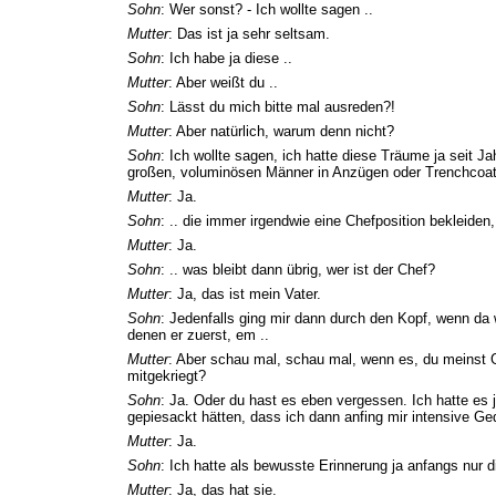
Sohn
: Wer sonst? - Ich wollte sagen ..
Mutter
: Das ist ja sehr seltsam.
Sohn
: Ich habe ja diese ..
Mutter
: Aber weißt du ..
Sohn
: Lässt du mich bitte mal ausreden?!
Mutter
: Aber natürlich, warum denn nicht?
Sohn
: Ich wollte sagen, ich hatte diese Träume ja seit 
großen, voluminösen Männer in Anzügen oder Trenchcoat
Mutter
: Ja.
Sohn
: .. die immer irgendwie eine Chefposition bekleiden, 
Mutter
: Ja.
Sohn
: .. was bleibt dann übrig, wer ist der Chef?
Mutter
: Ja, das ist mein Vater.
Sohn
: Jedenfalls ging mir dann durch den Kopf, wenn da 
denen er zuerst, em ..
Mutter
: Aber schau mal, schau mal, wenn es, du meinst 
mitgekriegt?
Sohn
: Ja. Oder du hast es eben vergessen. Ich hatte es
gepiesackt hätten, dass ich dann anfing mir intensive 
Mutter
: Ja.
Sohn
: Ich hatte als bewusste Erinnerung ja anfangs nur d
Mutter
: Ja, das hat sie.