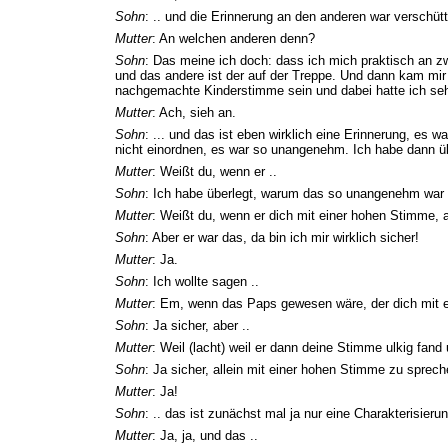
Sohn
: .. und die Erinnerung an den anderen war verschütt
Mutter
: An welchen anderen denn?
Sohn
: Das meine ich doch: dass ich mich praktisch an zw
und das andere ist der auf der Treppe. Und dann kam mir
nachgemachte Kinderstimme sein und dabei hatte ich se
Mutter
: Ach, sieh an.
Sohn
: ... und das ist eben wirklich eine Erinnerung, es 
nicht einordnen, es war so unangenehm. Ich habe dann üb
Mutter
: Weißt du, wenn er ..
Sohn
: Ich habe überlegt, warum das so unangenehm war 
Mutter
: Weißt du, wenn er dich mit einer hohen Stimme, 
Sohn
: Aber er war das, da bin ich mir wirklich sicher!
Mutter
: Ja.
Sohn
: Ich wollte sagen ..
Mutter
: Em, wenn das Paps gewesen wäre, der dich mit 
Sohn
: Ja sicher, aber ..
Mutter
: Weil (lacht) weil er dann deine Stimme ulkig fan
Sohn
: Ja sicher, allein mit einer hohen Stimme zu sprechen
Mutter
: Ja!
Sohn
: .. das ist zunächst mal ja nur eine Charakterisieru
Mutter
: Ja, ja, und das ..