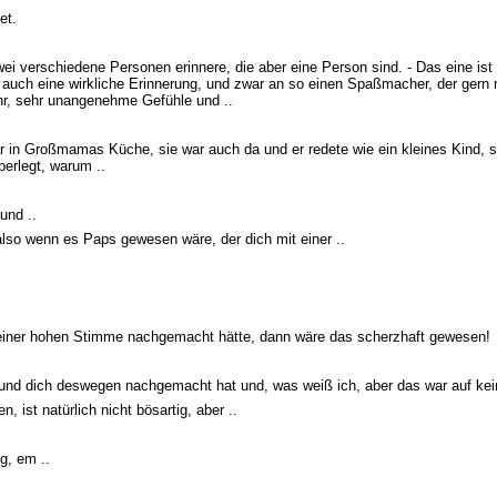
et.
ei verschiedene Personen erinnere, die aber eine Person sind. - Das eine ist 
 auch eine wirkliche Erinnerung, und zwar an so einen Spaßmacher, der gern 
hr, sehr unangenehme Gefühle und ..
war in Großmamas Küche, sie war auch da und er redete wie ein kleines Kind, si
erlegt, warum ..
und ..
also wenn es Paps gewesen wäre, der dich mit einer ..
einer hohen Stimme nachgemacht hätte, dann wäre das scherzhaft gewesen!
d und dich deswegen nachgemacht hat und, was weiß ich, aber das war auf kein
, ist natürlich nicht bösartig, aber ..
ng, em ..