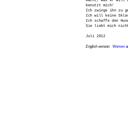
macht, was er will u
benutzt mich!

Ich zwinge ihn zu ge
Ich will keine Sklav
Ich schaffe den Hund
Sie liebt mich nicht
Juli 2012

English version:
Women a