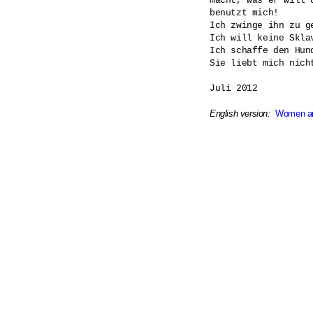
macht, was er will u
benutzt mich!

Ich zwinge ihn zu ge
Ich will keine Sklav
Ich schaffe den Hund
Sie liebt mich nicht
Juli 2012

English version:
Women a