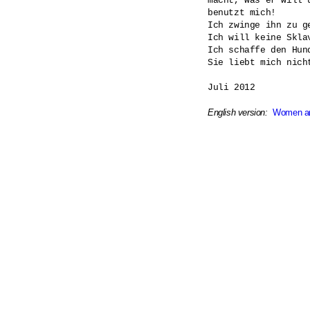
macht, was er will u
benutzt mich!

Ich zwinge ihn zu ge
Ich will keine Sklav
Ich schaffe den Hund
Sie liebt mich nicht
Juli 2012

English version:
Women a